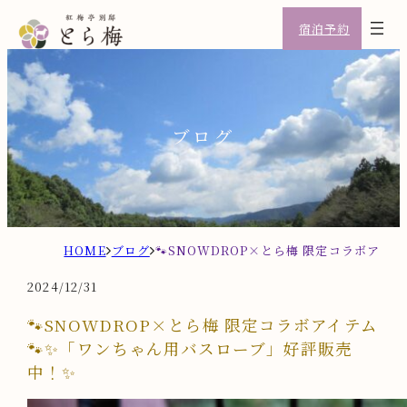
宿泊予約
ブログ
H
ブ
🐾SNOWDROP×とら梅 限定コラボアイ
O
ロ
2024/12/31
M
グ
E
🐾SNOWDROP×とら梅 限定コラボアイテム
🐾✨「ワンちゃん用バスローブ」好評販売
中！✨