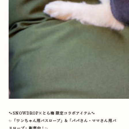
🐾
SNOWDROP×とら梅 限定コラボアイテム
🐾
✨
「ワンちゃん用バスローブ」&「パパさん・ママさん用バ
スローブ」販売中！
✨