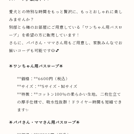
愛犬との特別な時間をもっと贅沢に、もっとおしゃれに楽し
みませんか？
別邸とら梅のお部屋にご用意している「ワンちゃん用バスロ
ーブ」を希望の方に販売しています！
さらに、パパさん・ママさん用もご用意し、家族みんなでお
揃いコーデも可能です🐶💕
🌟
ワンちゃん用バスローブ
🌟
**価格：**6600円（税込）
**サイズ：**Sサイズ・Mサイズ
**特徴：**コットン100％の柔らかい生地。二枚仕立て
の厚手仕様で、吸水性抜群！ドライヤー時間も短縮でき
ます✨
🌟
パパさん・ママさん用バスローブ
🌟