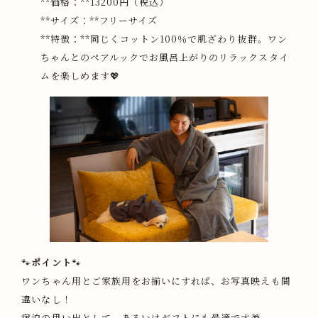
**価格：**13200円（税込）
**サイズ：**フリーサイズ
**特徴：**同じくコットン100％で肌ざわり抜群。ワン
ちゃんとのペアルックでお風呂上がりのリラックスタイ
ムを楽しめます💖
🐾
ポイント
🐾
ワンちゃん用とご家族用をお揃いにすれば、お写真映えも間
違いなし！
宿泊の思い出として、あるいはギフトにも最適です🎁