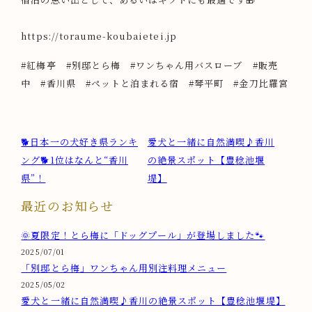
https://toraume-koubaietei.jp
#紅梅亭 #別邸とら梅 #ワンちゃん用バスローブ #販売
中 #香川県 #ペットと泊まれる宿 #琴平町 #金刀比羅宮
🐕️日本一の犬好き県ランキ
愛犬と一緒に自然満喫♪香川
ング🐕️1位はなんと“香川
の絶景スポット【豊稔池堰
県”！
堤】
最近のお知らせ
🌞夏限定！とら梅に「ドッグプール」が登場しました🐾
2025/07/01
「別邸とら梅」ワンちゃん用別注料理メニュー
2025/05/02
愛犬と一緒に自然満喫♪香川の絶景スポット【豊稔池堰堤】