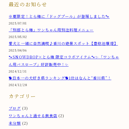
最近のお知らせ
🌞夏限定！とら梅に「ドッグプール」が登場しました🐾
2025/07/01
「別邸とら梅」ワンちゃん用別注料理メニュー
2025/05/02
愛犬と一緒に自然満喫♪香川の絶景スポット【豊稔池堰堤】
2025/04/06
🐾SNOWDROP×とら梅 限定コラボアイテム🐾✨「ワンちゃ
ん用バスローブ」好評販売中！✨
2024/12/31
🐕️日本一の犬好き県ランキング🐕️1位はなんと“香川県”！
2024/12/28
カテゴリー
ブログ
(3)
ワンちゃんと過せる飲食店
(2)
未分類
(2)