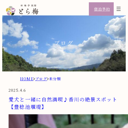
宿泊予約
ブログ
H
ブ
未
O
ロ
分
2025.4.6
M
グ
類
愛犬と一緒に自然満喫♪香川の絶景スポット
E
【豊稔池堰堤】